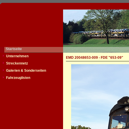
Startseite
Unternehmen
EMD 20048653-009 - FDE "653-09"
Streckennetz
Galerien & Sonderseiten
Fahrzeuglisten