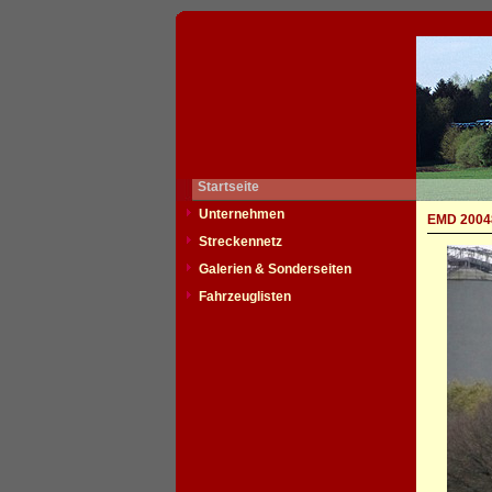
Startseite
Unternehmen
EMD 20048
Streckennetz
Galerien & Sonderseiten
Fahrzeuglisten