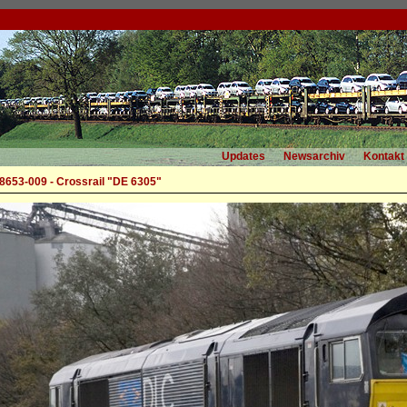
Updates
Newsarchiv
Kontakt
653-009 - Crossrail "DE 6305"