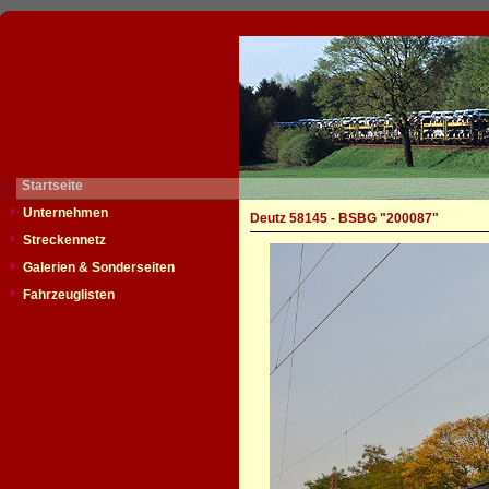
Startseite
Unternehmen
Deutz 58145 - BSBG "200087"
Streckennetz
Galerien & Sonderseiten
Fahrzeuglisten