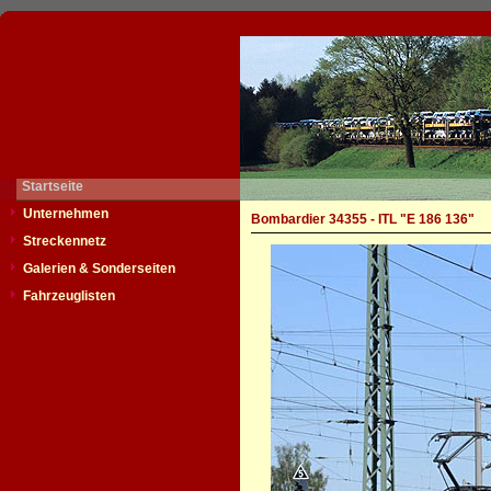
Startseite
Unternehmen
Bombardier 34355 - ITL "E 186 136"
Streckennetz
Galerien & Sonderseiten
Fahrzeuglisten