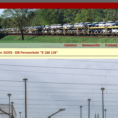
Updates
Newsarchiv
Kontakt
r 34355 - DB Fernverkehr "E 186 136"