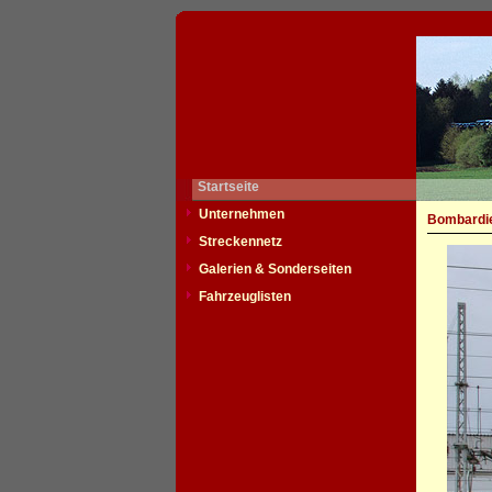
Startseite
Unternehmen
Bombardie
Streckennetz
Galerien & Sonderseiten
Fahrzeuglisten