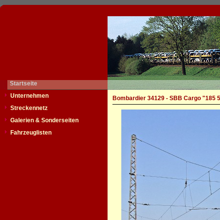
Startseite
Unternehmen
Bombardier 34129 - SBB Cargo "185 
Streckennetz
Galerien & Sonderseiten
Fahrzeuglisten