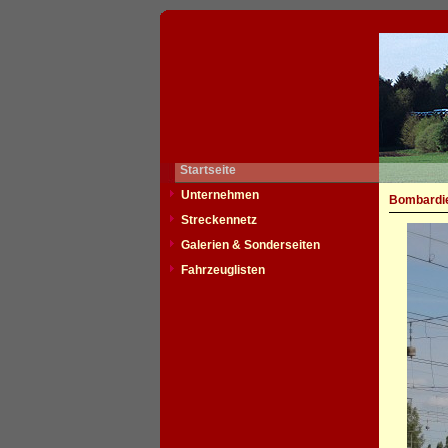
Startseite
Unternehmen
Bombardie
Streckennetz
Galerien & Sonderseiten
Fahrzeuglisten