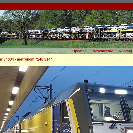
Updates
Newsarchiv
Kontakt
r 34034 - metronom "146 514"