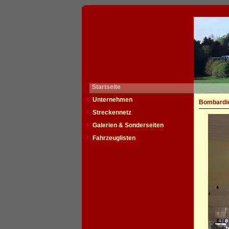
Startseite
Unternehmen
Bombardie
Streckennetz
Galerien & Sonderseiten
Fahrzeuglisten