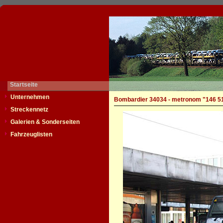
Startseite
Unternehmen
Bombardier 34034 - metronom "146 5
Streckennetz
Galerien & Sonderseiten
Fahrzeuglisten