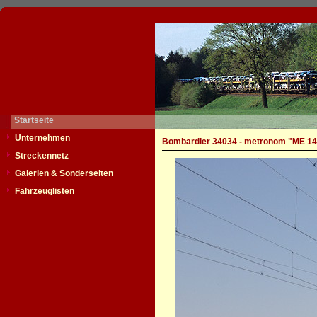
Startseite
Unternehmen
Bombardier 34034 - metronom "ME 14
Streckennetz
Galerien & Sonderseiten
Fahrzeuglisten