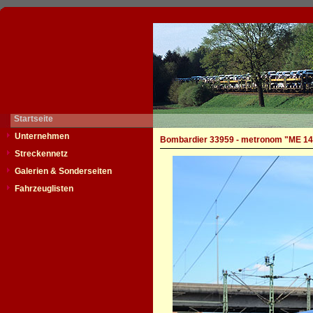
Startseite
Unternehmen
Bombardier 33959 - metronom "ME 14
Streckennetz
Galerien & Sonderseiten
Fahrzeuglisten