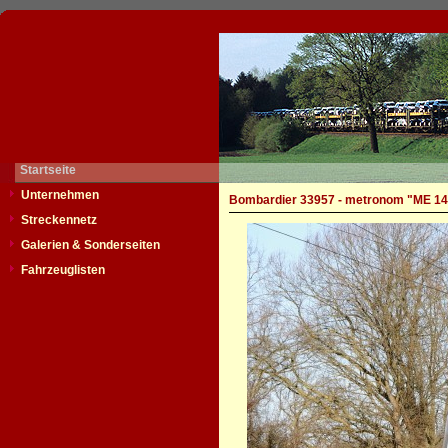
Startseite
Unternehmen
Bombardier 33957 - metronom "ME 14
Streckennetz
Galerien & Sonderseiten
Fahrzeuglisten