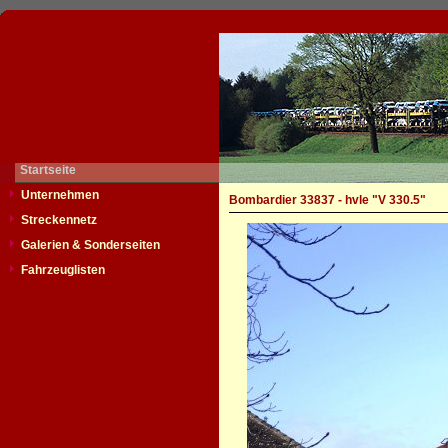
Startseite
Unternehmen
Bombardier 33837 - hvle "V 330.5"
Streckennetz
Galerien & Sonderseiten
Fahrzeuglisten