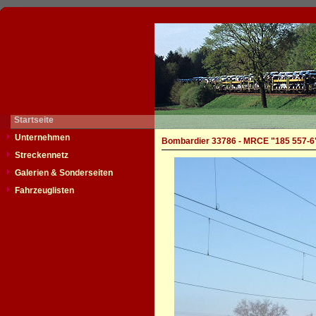
Startseite
Unternehmen
Bombardier 33786 - MRCE "185 557-6
Streckennetz
Galerien & Sonderseiten
Fahrzeuglisten