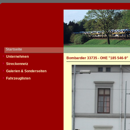
Startseite
Unternehmen
Bombardier 33735 - OHE "185 546-9"
Streckennetz
Galerien & Sonderseiten
Fahrzeuglisten