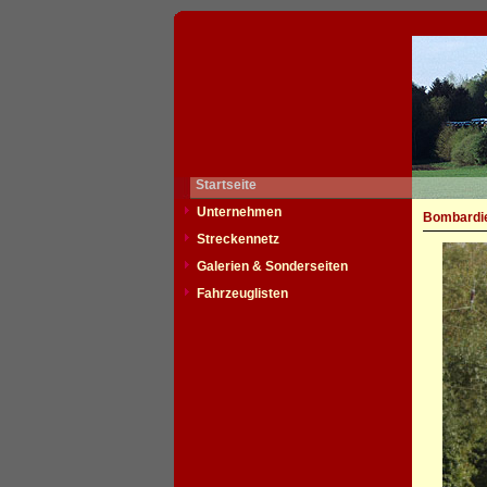
Startseite
Unternehmen
Bombardie
Streckennetz
Galerien & Sonderseiten
Fahrzeuglisten