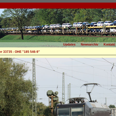
Updates
Newsarchiv
Kontakt
r 33735 - OHE "185 546-9"