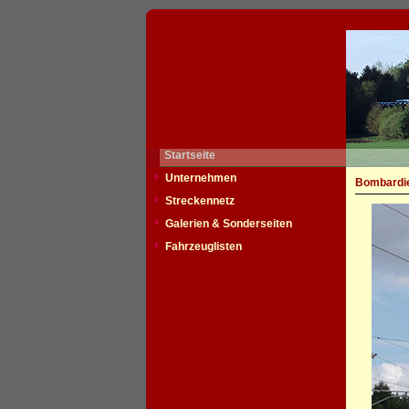
Startseite
Unternehmen
Bombardie
Streckennetz
Galerien & Sonderseiten
Fahrzeuglisten