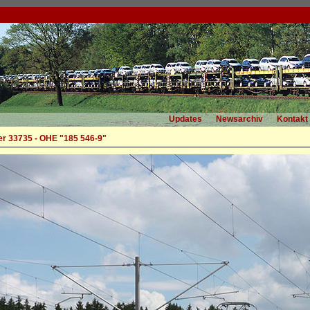
Updates
Newsarchiv
Kontakt
r 33735 - OHE "185 546-9"