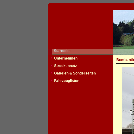
Startseite
Unternehmen
Bombardie
Streckennetz
Galerien & Sonderseiten
Fahrzeuglisten