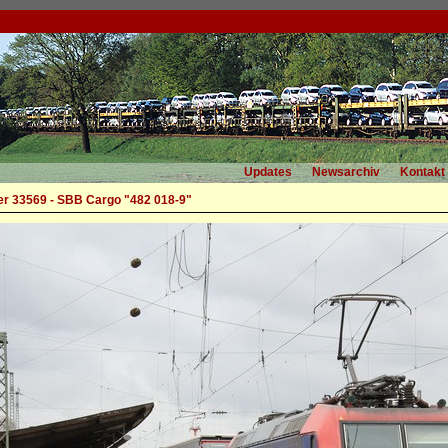
Updates
Newsarchiv
Kontakt
r 33569 - SBB Cargo "482 018-9"