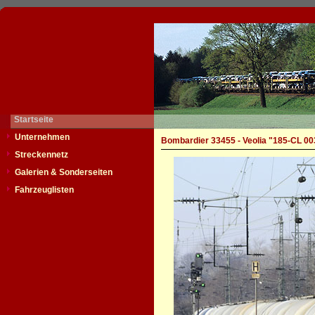
Startseite
Unternehmen
Bombardier 33455 - Veolia "185-CL 00
Streckennetz
Galerien & Sonderseiten
Fahrzeuglisten