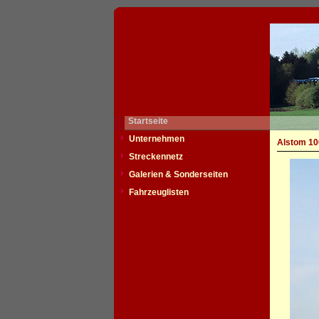
Startseite
Unternehmen
Alstom 10
Streckennetz
Galerien & Sonderseiten
Fahrzeuglisten