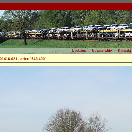
Updates
Newsarchiv
Kontakt
01416-021 - erixx "648 490"