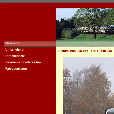
Startseite
Unternehmen
Alstom 1001416-016 - erixx "648 485"
Streckennetz
Galerien & Sonderseiten
Fahrzeuglisten