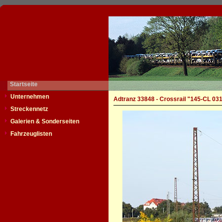
Startseite
Unternehmen
Adtranz 33848 - Crossrail "145-CL 03
Streckennetz
Galerien & Sonderseiten
Fahrzeuglisten